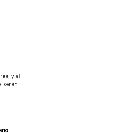
ea, y al
e serán
ano