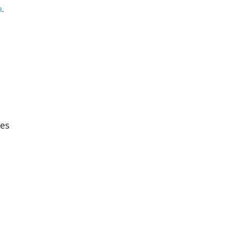
a
.
es