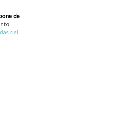
spone de
nto.
das del